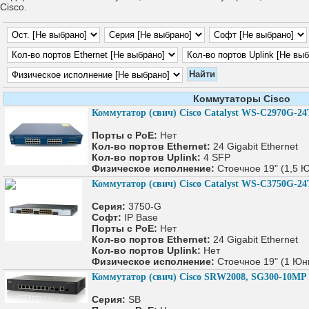
Cisco.
Коммутаторы Cisco
Коммутатор (свич) Cisco Catalyst WS-C2970G-24
Порты с PoE:
Нет
Кол-во портов Ethernet:
24 Gigabit Ethernet
Кол-во портов Uplink:
4 SFP
Физическое исполнение:
Стоечное 19" (1,5 
Коммутатор (свич) Cisco Catalyst WS-C3750G-24
Серия:
3750-G
Софт:
IP Base
Порты с PoE:
Нет
Кол-во портов Ethernet:
24 Gigabit Ethernet
Кол-во портов Uplink:
Нет
Физическое исполнение:
Стоечное 19" (1 Юн
Коммутатор (свич) Cisco SRW2008, SG300-10MP
Серия:
SB