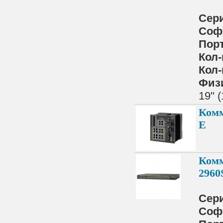
Сер
Соф
Порт
Кол-
Кол-
Физ
19" 
Комм
E
Комм
2960
Сер
Соф